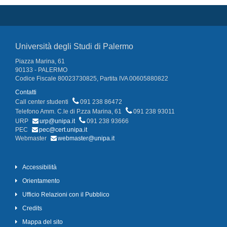
Università degli Studi di Palermo
Piazza Marina, 61
90133 - PALERMO
Codice Fiscale 80023730825, Partita IVA 00605880822
Contatti
Call center studenti
091 238 86472
Telefono Amm. C.le di P.zza Marina, 61
091 238 93011
URP
urp@unipa.it
091 238 93666
PEC
pec@cert.unipa.it
Webmaster
webmaster@unipa.it
Accessibilità
Orientamento
Ufficio Relazioni con il Pubblico
Credits
Mappa del sito