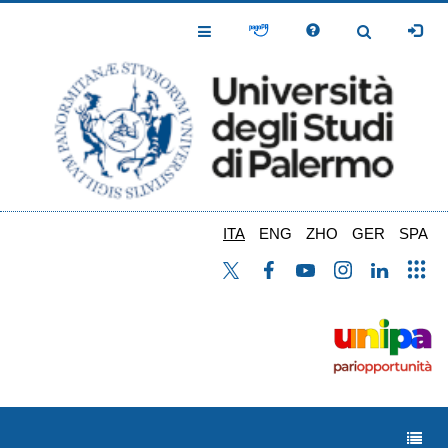
Salta
al
Toggle
Toggle
contenuto
Navigation
Navigation
principale
ITA
ENG
ZHO
GER
SPA