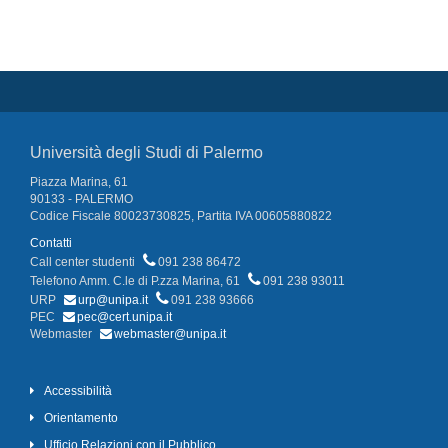
Università degli Studi di Palermo
Piazza Marina, 61
90133 - PALERMO
Codice Fiscale 80023730825, Partita IVA 00605880822
Contatti
Call center studenti
091 238 86472
Telefono Amm. C.le di P.zza Marina, 61
091 238 93011
URP
urp@unipa.it
091 238 93666
PEC
pec@cert.unipa.it
Webmaster
webmaster@unipa.it
Accessibilità
Orientamento
Ufficio Relazioni con il Pubblico