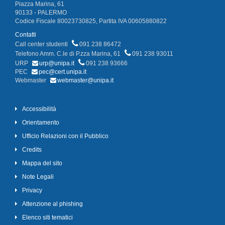
Piazza Marina, 61
90133 - PALERMO
Codice Fiscale 80023730825, Partita IVA 00605880822
Contatti
Call center studenti
091 238 86472
Telefono Amm. C.le di P.zza Marina, 61
091 238 93011
URP
urp@unipa.it
091 238 93666
PEC
pec@cert.unipa.it
Webmaster
webmaster@unipa.it
Accessibilità
Orientamento
Ufficio Relazioni con il Pubblico
Credits
Mappa del sito
Note Legali
Privacy
Attenzione al phishing
Elenco siti tematici