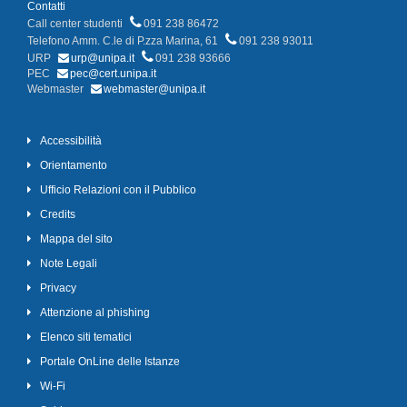
Contatti
Call center studenti
091 238 86472
Telefono Amm. C.le di P.zza Marina, 61
091 238 93011
URP
urp@unipa.it
091 238 93666
PEC
pec@cert.unipa.it
Webmaster
webmaster@unipa.it
Accessibilità
Orientamento
Ufficio Relazioni con il Pubblico
Credits
Mappa del sito
Note Legali
Privacy
Attenzione al phishing
Elenco siti tematici
Portale OnLine delle Istanze
Wi-Fi