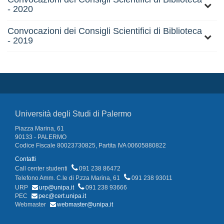
- 2020
Convocazioni dei Consigli Scientifici di Biblioteca
- 2019
Università degli Studi di Palermo
Piazza Marina, 61
90133 - PALERMO
Codice Fiscale 80023730825, Partita IVA 00605880822
Contatti
Call center studenti
091 238 86472
Telefono Amm. C.le di P.zza Marina, 61
091 238 93011
URP
urp@unipa.it
091 238 93666
PEC
pec@cert.unipa.it
Webmaster
webmaster@unipa.it