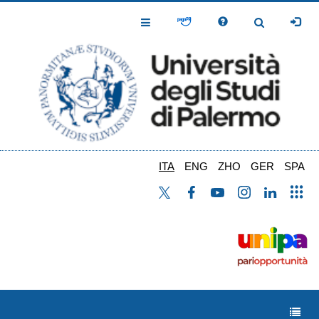
Salta
al
Toggle
Toggle
contenuto
Navigation
Navigation
principale
ITA
ENG
ZHO
GER
SPA