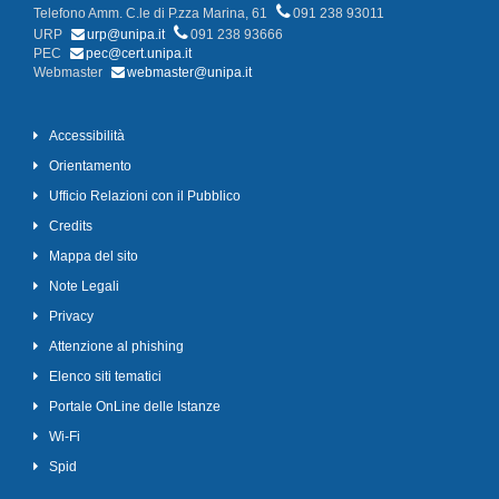
Telefono Amm. C.le di P.zza Marina, 61
091 238 93011
URP
urp@unipa.it
091 238 93666
PEC
pec@cert.unipa.it
Webmaster
webmaster@unipa.it
Accessibilità
Orientamento
Ufficio Relazioni con il Pubblico
Credits
Mappa del sito
Note Legali
Privacy
Attenzione al phishing
Elenco siti tematici
Portale OnLine delle Istanze
Wi-Fi
Spid