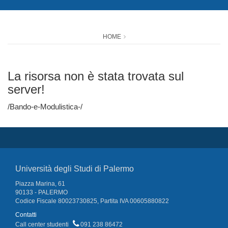
HOME
La risorsa non è stata trovata sul
server!
/Bando-e-Modulistica-/
Università degli Studi di Palermo
Piazza Marina, 61
90133 - PALERMO
Codice Fiscale 80023730825, Partita IVA 00605880822
Contatti
Call center studenti
091 238 86472