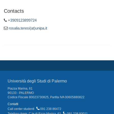
Contacts
+3909123899724
rosalia.teresi(at)unipa.it
Università degli Studi di Palermo
Piazza Marina, 61
90133 - PALERMO
Codice Fiscale 80023730825, Partita IVA 00605880822
Contatti
Call center studenti
091 238 86472
Telefono Amm. C.le di P.zza Marina, 61
091 238 93011