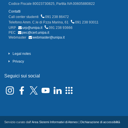
Codice Fiscale 80023730825, Partita IVA 00605880822
Contatti
Call center studenti
091 238 86472
Telefono Amm. C.le di P.zza Marina, 61
091 238 93011
URP
urp@unipa.it
091 238 93666
PEC
pec@cert.unipa.it
Webmaster
webmaster@unipa.it
Legal notes
Privacy
Seguici sui social
Servizio curato dall'
Area Sistemi Informativi di Ateneo
|
Dichiarazione di accessibilità