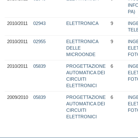
INF
PA)
2010/2011
02943
ELETTRONICA
9
ING
TEL
2010/2011
02955
ELETTRONICA
9
ING
DELLE
ELE
MICROONDE
FOT
2010/2011
05839
PROGETTAZIONE
6
ING
AUTOMATICA DEI
ELE
CIRCUITI
FOT
ELETTRONICI
2009/2010
05839
PROGETTAZIONE
6
ING
AUTOMATICA DEI
ELE
CIRCUITI
FOT
ELETTRONICI