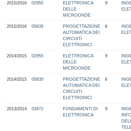
2015/2016
02955
ELETTRONICA
9
ING
DELLE
ELE
MICROONDE
2015/2016
05839
PROGETTAZIONE
6
ING
AUTOMATICA DEI
ELE
CIRCUITI
ELETTRONICI
2014/2015
02955
ELETTRONICA
9
ING
DELLE
ELE
MICROONDE
2014/2015
05839
PROGETTAZIONE
6
ING
AUTOMATICA DEI
ELE
CIRCUITI
ELETTRONICI
2013/2014
03472
FONDAMENTI DI
9
ING
ELETTRONICA
INF
DEL
TEL