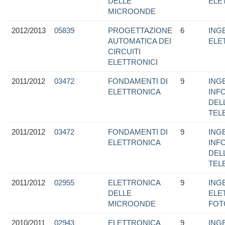
DELLE
ELE
MICROONDE
2012/2013
05839
PROGETTAZIONE
6
ING
AUTOMATICA DEI
ELE
CIRCUITI
ELETTRONICI
2011/2012
03472
FONDAMENTI DI
9
ING
ELETTRONICA
INF
DEL
TEL
2011/2012
03472
FONDAMENTI DI
9
ING
ELETTRONICA
INF
DEL
TEL
2011/2012
02955
ELETTRONICA
9
ING
DELLE
ELE
MICROONDE
FOT
2010/2011
02943
ELETTRONICA
9
ING