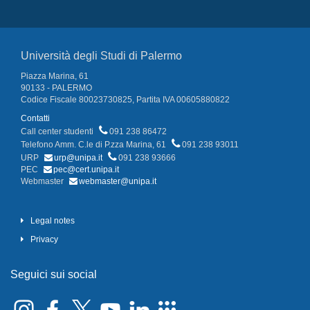
Università degli Studi di Palermo
Piazza Marina, 61
90133 - PALERMO
Codice Fiscale 80023730825, Partita IVA 00605880822
Contatti
Call center studenti
091 238 86472
Telefono Amm. C.le di P.zza Marina, 61
091 238 93011
URP
urp@unipa.it
091 238 93666
PEC
pec@cert.unipa.it
Webmaster
webmaster@unipa.it
Legal notes
Privacy
Seguici sui social