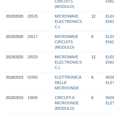
CIRCUITS
ENG
(MODULO)
2019/2020
20525
MICROWAVE
12
ELE
ELECTRONICS
ENG
C.I.
2019/2020
20517
MICROWAVE
6
ELE
CIRCUITS
ENG
(MODULO)
2019/2020
20525
MICROWAVE
12
ELE
ELECTRONICS
ENG
C.I.
2018/2019
02955
ELETTRONICA
6
ING
DELLE
ELE
MICROONDE
2018/2019
19845
CIRCUITI A
6
ING
MICROONDE
ELE
(MODULO)