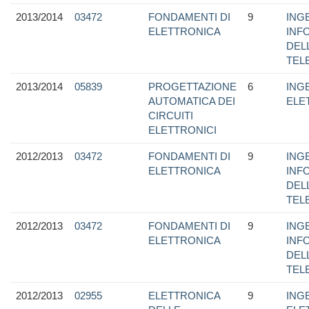
2013/2014
03472
FONDAMENTI DI
9
ING
ELETTRONICA
INF
DEL
TEL
2013/2014
05839
PROGETTAZIONE
6
ING
AUTOMATICA DEI
ELE
CIRCUITI
ELETTRONICI
2012/2013
03472
FONDAMENTI DI
9
ING
ELETTRONICA
INF
DEL
TEL
2012/2013
03472
FONDAMENTI DI
9
ING
ELETTRONICA
INF
DEL
TEL
2012/2013
02955
ELETTRONICA
9
ING