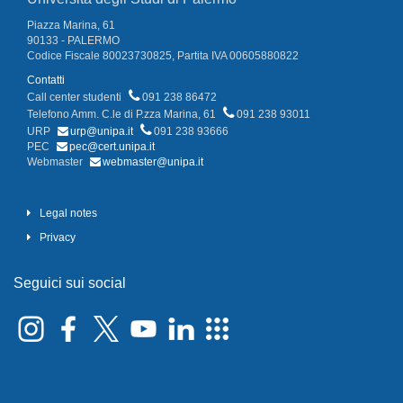
Piazza Marina, 61
90133 - PALERMO
Codice Fiscale 80023730825, Partita IVA 00605880822
Contatti
Call center studenti
091 238 86472
Telefono Amm. C.le di P.zza Marina, 61
091 238 93011
URP
urp@unipa.it
091 238 93666
PEC
pec@cert.unipa.it
Webmaster
webmaster@unipa.it
Legal notes
Privacy
Seguici sui social