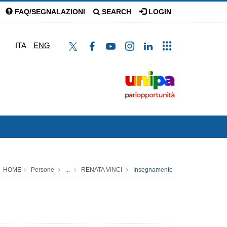
FAQ/SEGNALAZIONI
SEARCH
LOGIN
ITA
ENG
HOME
Persone
...
RENATA VINCI
Insegnamento