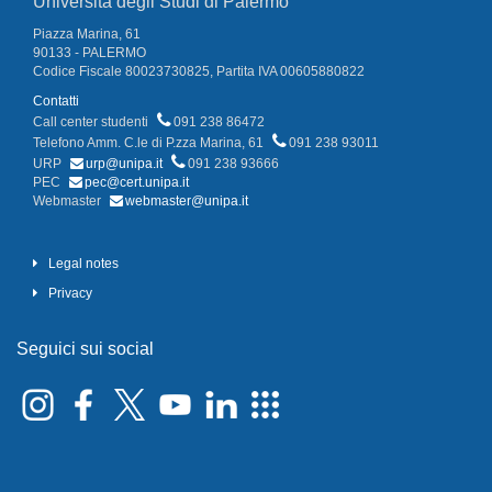
Università degli Studi di Palermo
Piazza Marina, 61
90133 - PALERMO
Codice Fiscale 80023730825, Partita IVA 00605880822
Contatti
Call center studenti
091 238 86472
Telefono Amm. C.le di P.zza Marina, 61
091 238 93011
URP
urp@unipa.it
091 238 93666
PEC
pec@cert.unipa.it
Webmaster
webmaster@unipa.it
Legal notes
Privacy
Seguici sui social