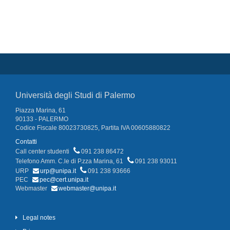
Università degli Studi di Palermo
Piazza Marina, 61
90133 - PALERMO
Codice Fiscale 80023730825, Partita IVA 00605880822
Contatti
Call center studenti
091 238 86472
Telefono Amm. C.le di P.zza Marina, 61
091 238 93011
URP
urp@unipa.it
091 238 93666
PEC
pec@cert.unipa.it
Webmaster
webmaster@unipa.it
Legal notes