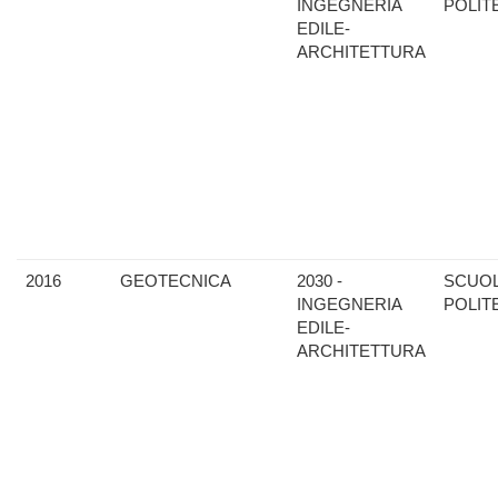
INGEGNERIA
POLIT
EDILE-
ARCHITETTURA
2016
GEOTECNICA
2030 -
SCUO
INGEGNERIA
POLIT
EDILE-
ARCHITETTURA