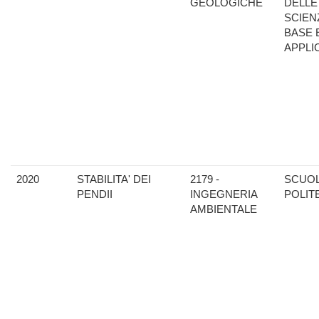
GEOLOGICHE
DELLE
SCIEN
BASE 
APPLI
2020
STABILITA' DEI
2179 -
SCUO
PENDII
INGEGNERIA
POLIT
AMBIENTALE