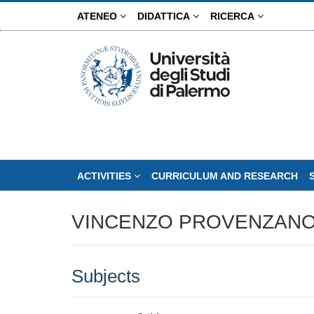
Skip
ATENEO
DIDATTICA
RICERCA
to
main
content
ACTIVITIES
CURRICULUM AND RESEARCH
VINCENZO PROVENZAN
Subjects