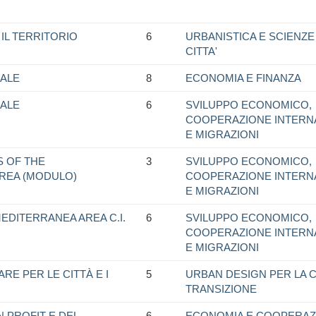
IL TERRITORIO
6
URBANISTICA E SCIENZE
CITTA'
ALE
8
ECONOMIA E FINANZA
ALE
6
SVILUPPO ECONOMICO,
COOPERAZIONE INTERN
E MIGRAZIONI
S OF THE
3
SVILUPPO ECONOMICO,
REA (MODULO)
COOPERAZIONE INTERN
E MIGRAZIONI
MEDITERRANEA AREA C.I.
6
SVILUPPO ECONOMICO,
COOPERAZIONE INTERN
E MIGRAZIONI
E PER LE CITTÀ E I
5
URBAN DESIGN PER LA CI
TRANSIZIONE
 PROFIT E DEL
6
ECONOMIA E COOPERAZ