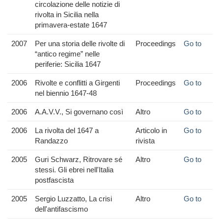
circolazione delle notizie di
rivolta in Sicilia nella
primavera-estate 1647
2007
Per una storia delle rivolte di
Proceedings
Go to
“antico regime” nelle
periferie: Sicilia 1647
2006
Rivolte e conflitti a Girgenti
Proceedings
Go to
nel biennio 1647-48
2006
A.A.V.V., Si governano così
Altro
Go to
2006
La rivolta del 1647 a
Articolo in
Go to
Randazzo
rivista
2005
Guri Schwarz, Ritrovare sé
Altro
Go to
stessi. Gli ebrei nell'Italia
postfascista
2005
Sergio Luzzatto, La crisi
Altro
Go to
dell'antifascismo