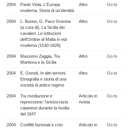
2004
Paolo Viola, L'Europa
Altro
Go to
moderna. Storia di un'identità
2004
L. Buono, G. Pace Gravina
Altro
Go to
(a cura di), La Sicilia dei
cavalieri. Le istituzioni
dell'Ordine di Malta in età
moderna (1530-1826)
2004
Massimo Zaggia, Tra
Altro
Go to
Mantova e la Sicilia
2004
E. Grendi, In altri termini.
Altro
Go to
Etnografia e storia di una
società di antico regime
2004
Tra mediazione e
Articolo in
Go to
repressione: l'aristocrazia
rivista
catanese durante la rivolta
del 1647
2004
Conflitti fazionali e crisi
Articolo in
Go to