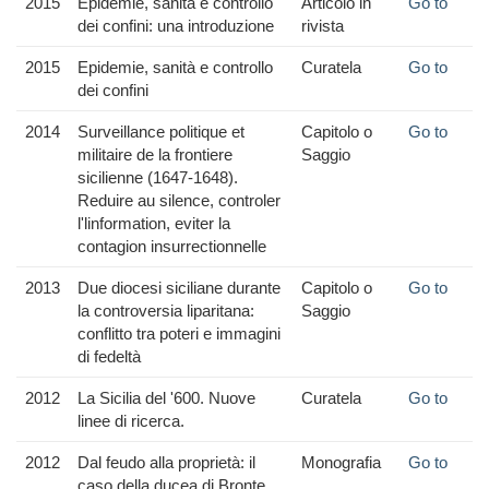
2015
Epidemie, sanità e controllo
Articolo in
Go to
dei confini: una introduzione
rivista
2015
Epidemie, sanità e controllo
Curatela
Go to
dei confini
2014
Surveillance politique et
Capitolo o
Go to
militaire de la frontiere
Saggio
sicilienne (1647-1648).
Reduire au silence, controler
l'linformation, eviter la
contagion insurrectionnelle
2013
Due diocesi siciliane durante
Capitolo o
Go to
la controversia liparitana:
Saggio
conflitto tra poteri e immagini
di fedeltà
2012
La Sicilia del '600. Nuove
Curatela
Go to
linee di ricerca.
2012
Dal feudo alla proprietà: il
Monografia
Go to
caso della ducea di Bronte