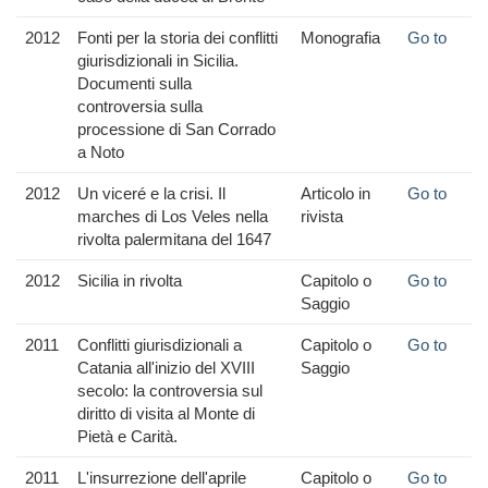
2012
Fonti per la storia dei conflitti
Monografia
Go to
giurisdizionali in Sicilia.
Documenti sulla
controversia sulla
processione di San Corrado
a Noto
2012
Un viceré e la crisi. Il
Articolo in
Go to
marches di Los Veles nella
rivista
rivolta palermitana del 1647
2012
Sicilia in rivolta
Capitolo o
Go to
Saggio
2011
Conflitti giurisdizionali a
Capitolo o
Go to
Catania all'inizio del XVIII
Saggio
secolo: la controversia sul
diritto di visita al Monte di
Pietà e Carità.
2011
L'insurrezione dell'aprile
Capitolo o
Go to