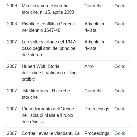
2009
Mediterranea. Ricerche
Curatela
Go to
storiche, n. 15, aprile 2099
2008
Rivolte e conflitti a Girgenti
Articolo in
Go to
nel biennio 1647-48
rivista
2007
Le rivolte siciliane del 1647: il
Articolo in
Go to
caso degli stati del principe
rivista
di Paternò
2007
Hubert Wolf, Storia
Altro
Go to
dell'indice.Il Vaticano e i libri
proibiti
2007
"Mediterranea. Ricerche
Curatela
Go to
storiche"
2007
L'insediamento dell'Ordine
Proceedings
Go to
nell'isola di Malta e il ruolo
della Sicilia
2007
Corrieri, evasi e viandanti. La
Proceedings
Go to