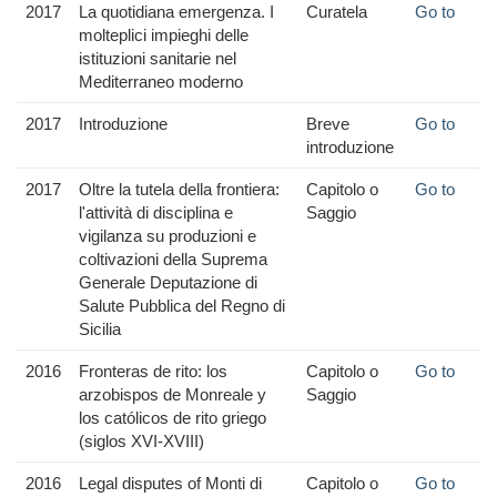
2017
La quotidiana emergenza. I
Curatela
Go to
molteplici impieghi delle
istituzioni sanitarie nel
Mediterraneo moderno
2017
Introduzione
Breve
Go to
introduzione
2017
Oltre la tutela della frontiera:
Capitolo o
Go to
l'attività di disciplina e
Saggio
vigilanza su produzioni e
coltivazioni della Suprema
Generale Deputazione di
Salute Pubblica del Regno di
Sicilia
2016
Fronteras de rito: los
Capitolo o
Go to
arzobispos de Monreale y
Saggio
los católicos de rito griego
(siglos XVI-XVIII)
2016
Legal disputes of Monti di
Capitolo o
Go to