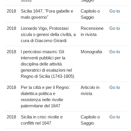
2018
Sicilia 1647. "Fora gabelle e
Capitolo o
Go to
malo governo"
Saggio
2018
Lionardo Vigo, Protostasi
Recensione
Go to
sicula o genesi della civiltà, a
in rivista
cura di Giacomo Girardi
2018
I pericolosi miasmi. Gli
Monografia
Go to
interventi pubblici per la
disciplina delle attività
generatrici di esalazioni nel
Regno di Sicilia (1743-1805)
2018
Per la città e per il Regno:
Articolo in
Go to
dialettica politica e
rivista
resistenza nelle rivolte
palermitane del 1647
2018
Sicilia in crisi: rivolte e
Capitolo o
Go to
conflitti nel 1647
Saggio