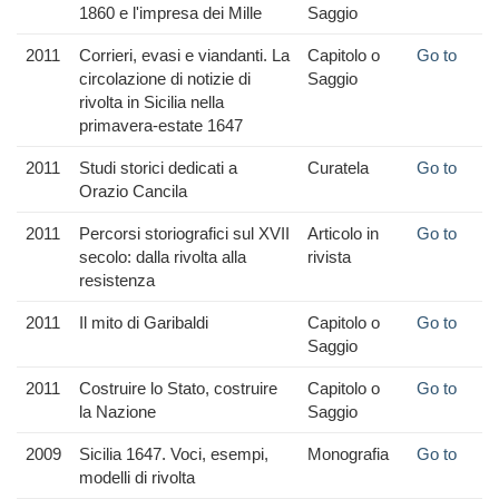
1860 e l'impresa dei Mille
Saggio
2011
Corrieri, evasi e viandanti. La
Capitolo o
Go to
circolazione di notizie di
Saggio
rivolta in Sicilia nella
primavera-estate 1647
2011
Studi storici dedicati a
Curatela
Go to
Orazio Cancila
2011
Percorsi storiografici sul XVII
Articolo in
Go to
secolo: dalla rivolta alla
rivista
resistenza
2011
Il mito di Garibaldi
Capitolo o
Go to
Saggio
2011
Costruire lo Stato, costruire
Capitolo o
Go to
la Nazione
Saggio
2009
Sicilia 1647. Voci, esempi,
Monografia
Go to
modelli di rivolta