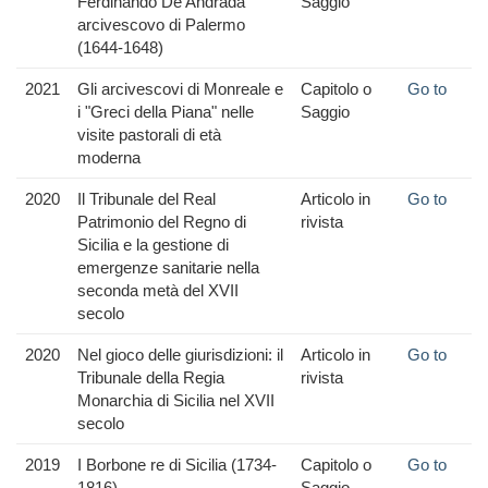
Ferdinando De Andrada
Saggio
arcivescovo di Palermo
(1644-1648)
2021
Gli arcivescovi di Monreale e
Capitolo o
Go to
i "Greci della Piana" nelle
Saggio
visite pastorali di età
moderna
2020
Il Tribunale del Real
Articolo in
Go to
Patrimonio del Regno di
rivista
Sicilia e la gestione di
emergenze sanitarie nella
seconda metà del XVII
secolo
2020
Nel gioco delle giurisdizioni: il
Articolo in
Go to
Tribunale della Regia
rivista
Monarchia di Sicilia nel XVII
secolo
2019
I Borbone re di Sicilia (1734-
Capitolo o
Go to
1816)
Saggio