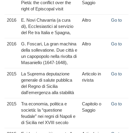
Pietà: the conflict over the
Saggio
right of Episcopal visit
2016
E. Novi Chavarria (a cura
Altro
Go to
di), Ecclesiastici al servizio
del Re tra Italia e Spagna,
2016
G. Foscari, La gran machina
Altro
Go to
della sollevatione. Due città e
un capopopolo nella rivolta di
Masaniello (1647-1648),
2015
La Suprema deputazione
Articolo in
Go to
generale di salute pubblica
rivista
del Regno di Sicilia
dall'emergenza alla stabilità
2015
Tra economia, politica e
Capitolo o
Go to
società: la “questione
Saggio
feudale” nei regni di Napoli e
di Sicilia nel XVIII secolo