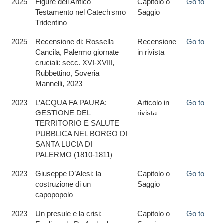
2025
Figure dell'Antico
Capitolo o
Go to
Testamento nel Catechismo
Saggio
Tridentino
2025
Recensione di: Rossella
Recensione
Go to
Cancila, Palermo giornate
in rivista
cruciali: secc. XVI-XVIII,
Rubbettino, Soveria
Mannelli, 2023
2023
L’ACQUA FA PAURA:
Articolo in
Go to
GESTIONE DEL
rivista
TERRITORIO E SALUTE
PUBBLICA NEL BORGO DI
SANTA LUCIA DI
PALERMO (1810-1811)
2023
Giuseppe D’Alesi: la
Capitolo o
Go to
costruzione di un
Saggio
capopopolo
2023
Un presule e la crisi:
Capitolo o
Go to