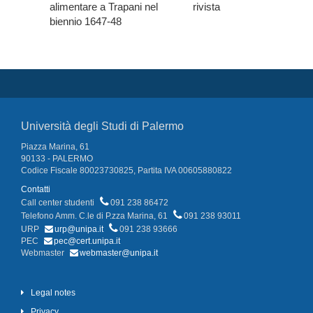
alimentare a Trapani nel
rivista
biennio 1647-48
Università degli Studi di Palermo
Piazza Marina, 61
90133 - PALERMO
Codice Fiscale 80023730825, Partita IVA 00605880822
Contatti
Call center studenti
091 238 86472
Telefono Amm. C.le di P.zza Marina, 61
091 238 93011
URP
urp@unipa.it
091 238 93666
PEC
pec@cert.unipa.it
Webmaster
webmaster@unipa.it
Legal notes
Privacy