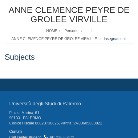
ANNE CLEMENCE PEYRE DE
GROLEE VIRVILLE
HOME
Persone
...
ANNE CLEMENCE PEYRE DE GROLEE VIRVILLE
Insegnamenti
Subjects
Università degli Studi di Palermo
Piazza Marina, 61
90133 - PALERMO
Codice Fiscale 80023730825, Partita IVA 00605880822
Contatti
Call center studenti
091 238 86472