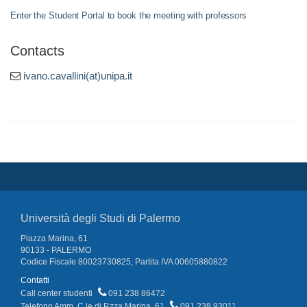
Enter the Student Portal to book the meeting with professors
Contacts
ivano.cavallini(at)unipa.it
Università degli Studi di Palermo
Piazza Marina, 61
90133 - PALERMO
Codice Fiscale 80023730825, Partita IVA 00605880822
Contatti
Call center studenti
091 238 86472
Telefono Amm. C.le di P.zza Marina, 61
091 238 93011