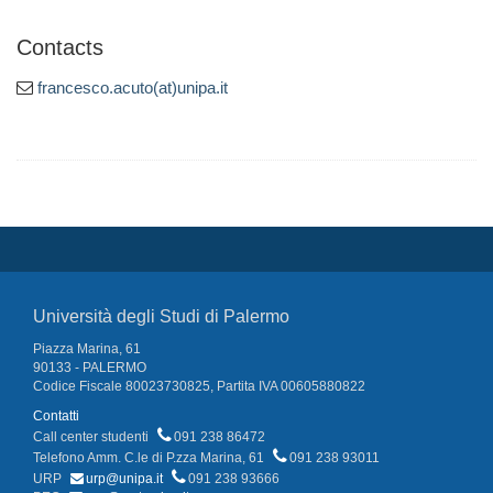
Contacts
francesco.acuto(at)unipa.it
Università degli Studi di Palermo
Piazza Marina, 61
90133 - PALERMO
Codice Fiscale 80023730825, Partita IVA 00605880822
Contatti
Call center studenti
091 238 86472
Telefono Amm. C.le di P.zza Marina, 61
091 238 93011
URP
urp@unipa.it
091 238 93666