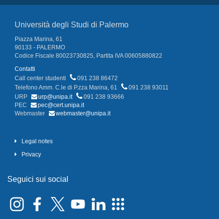
Università degli Studi di Palermo
Piazza Marina, 61
90133 - PALERMO
Codice Fiscale 80023730825, Partita IVA 00605880822
Contatti
Call center studenti
091 238 86472
Telefono Amm. C.le di P.zza Marina, 61
091 238 93011
URP
urp@unipa.it
091 238 93666
PEC
pec@cert.unipa.it
Webmaster
webmaster@unipa.it
Legal notes
Privacy
Seguici sui social