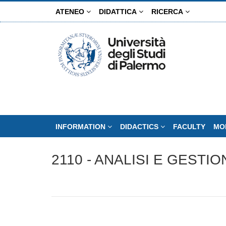
Skip
ATENEO
DIDATTICA
RICERCA
to
main
content
INFORMATION
DIDACTICS
FACULTY
MO
2110 - ANALISI E GESTI