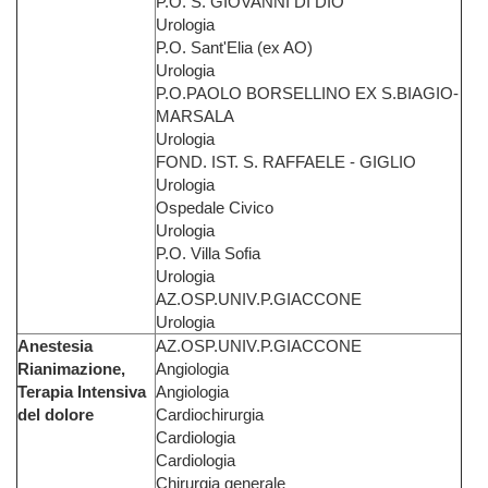
P.O. S. GIOVANNI DI DIO
Urologia
P.O. Sant'Elia (ex AO)
Urologia
P.O.PAOLO BORSELLINO EX S.BIAGIO-
MARSALA
Urologia
FOND. IST. S. RAFFAELE - GIGLIO
Urologia
Ospedale Civico
Urologia
P.O. Villa Sofia
Urologia
AZ.OSP.UNIV.P.GIACCONE
Urologia
Anestesia
AZ.OSP.UNIV.P.GIACCONE
Rianimazione,
Angiologia
Terapia Intensiva
Angiologia
del dolore
Cardiochirurgia
Cardiologia
Cardiologia
Chirurgia generale