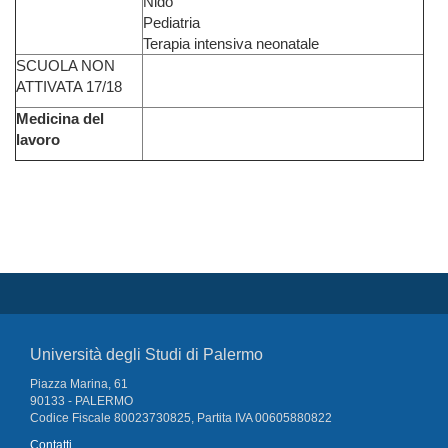
Nido
Pediatria
Terapia intensiva neonatale
SCUOLA NON
ATTIVATA 17/18
Medicina del
lavoro
Università degli Studi di Palermo
Piazza Marina, 61
90133 - PALERMO
Codice Fiscale 80023730825, Partita IVA 00605880822
Contatti