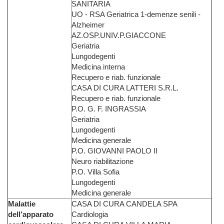
SANITARIA
UO - RSA Geriatrica 1-demenze senili -
Alzheimer
AZ.OSP.UNIV.P.GIACCONE
Geriatria
Lungodegenti
Medicina interna
Recupero e riab. funzionale
CASA DI CURA LATTERI S.R.L.
Recupero e riab. funzionale
P.O. G. F. INGRASSIA
Geriatria
Lungodegenti
Medicina generale
P.O. GIOVANNI PAOLO II
Neuro riabilitazione
P.O. Villa Sofia
Lungodegenti
Medicina generale
Malattie
CASA DI CURA CANDELA SPA
dell’apparato
Cardiologia