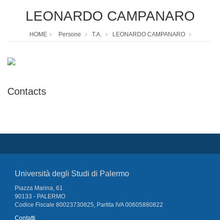
LEONARDO CAMPANARO
HOME
Persone
T.A.
LEONARDO CAMPANARO
Contacts
Università degli Studi di Palermo
Piazza Marina, 61
90133 - PALERMO
Codice Fiscale 80023730825, Partita IVA 00605880822
Contatti