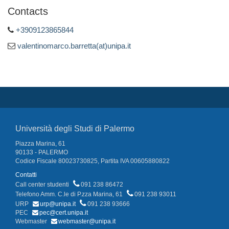
Contacts
+3909123865844
valentinomarco.barretta(at)unipa.it
Università degli Studi di Palermo
Piazza Marina, 61
90133 - PALERMO
Codice Fiscale 80023730825, Partita IVA 00605880822
Contatti
Call center studenti
091 238 86472
Telefono Amm. C.le di P.zza Marina, 61
091 238 93011
URP
urp@unipa.it
091 238 93666
PEC
pec@cert.unipa.it
Webmaster
webmaster@unipa.it