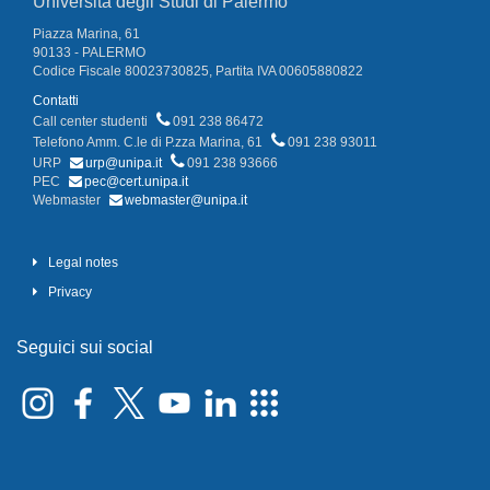
Università degli Studi di Palermo
Piazza Marina, 61
90133 - PALERMO
Codice Fiscale 80023730825, Partita IVA 00605880822
Contatti
Call center studenti
091 238 86472
Telefono Amm. C.le di P.zza Marina, 61
091 238 93011
URP
urp@unipa.it
091 238 93666
PEC
pec@cert.unipa.it
Webmaster
webmaster@unipa.it
Legal notes
Privacy
Seguici sui social