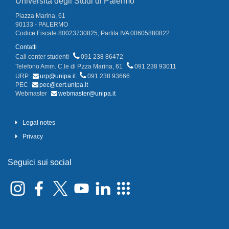
Università degli Studi di Palermo
Piazza Marina, 61
90133 - PALERMO
Codice Fiscale 80023730825, Partita IVA 00605880822
Contatti
Call center studenti
091 238 86472
Telefono Amm. C.le di P.zza Marina, 61
091 238 93011
URP
urp@unipa.it
091 238 93666
PEC
pec@cert.unipa.it
Webmaster
webmaster@unipa.it
Legal notes
Privacy
Seguici sui social