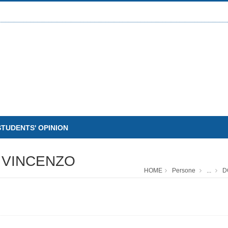
STUDENTS' OPINION
N VINCENZO
HOME
Persone
...
D