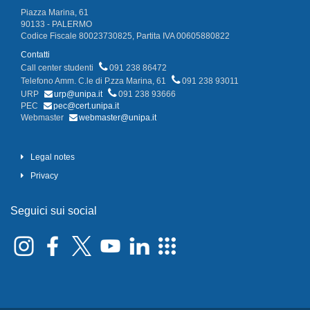
Piazza Marina, 61
90133 - PALERMO
Codice Fiscale 80023730825, Partita IVA 00605880822
Contatti
Call center studenti
091 238 86472
Telefono Amm. C.le di P.zza Marina, 61
091 238 93011
URP
urp@unipa.it
091 238 93666
PEC
pec@cert.unipa.it
Webmaster
webmaster@unipa.it
Legal notes
Privacy
Seguici sui social