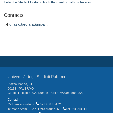
Enter the Student Portal to book the meeting with professors
Contacts
ignazio.tardia(at)unipa.it
Università degli Studi di Palermo
Piazza Marina, 61
90133 - PALERMO
Codice Fiscale 80023730825, Partita IVA 00605880822
Contatti
Call center studenti
091 238 86472
Telefono Amm. C.le di P.zza Marina, 61
091 238 93011