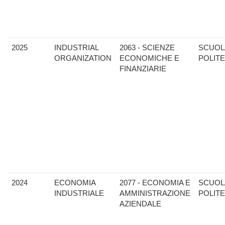
2025
INDUSTRIAL
2063 - SCIENZE
SCUOL
ORGANIZATION
ECONOMICHE E
POLIT
FINANZIARIE
2024
ECONOMIA
2077 - ECONOMIA E
SCUOL
INDUSTRIALE
AMMINISTRAZIONE
POLIT
AZIENDALE