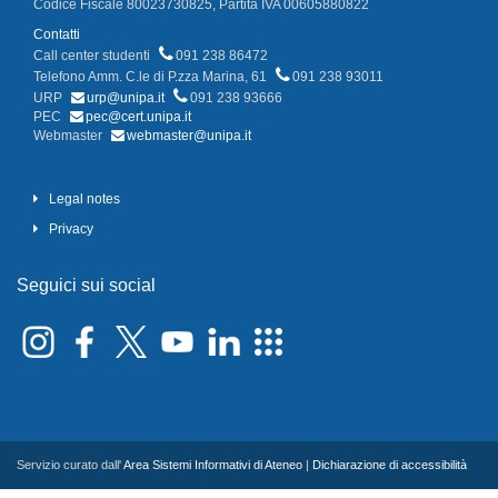
Codice Fiscale 80023730825, Partita IVA 00605880822
Contatti
Call center studenti
091 238 86472
Telefono Amm. C.le di P.zza Marina, 61
091 238 93011
URP
urp@unipa.it
091 238 93666
PEC
pec@cert.unipa.it
Webmaster
webmaster@unipa.it
Legal notes
Privacy
Seguici sui social
Servizio curato dall'
Area Sistemi Informativi di Ateneo
|
Dichiarazione di accessibilità