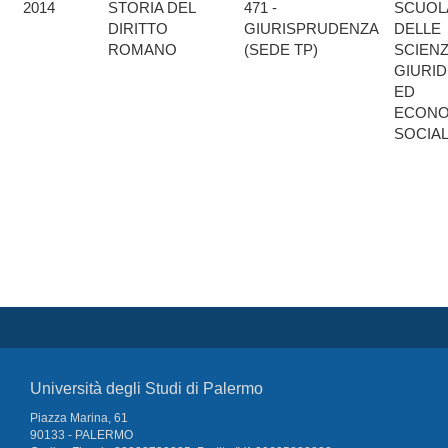
2014
STORIA DEL
471 -
SCUOL
DIRITTO
GIURISPRUDENZA
DELLE
ROMANO
(SEDE TP)
SCIEN
GIURID
ED
ECONO
SOCIAL
Università degli Studi di Palermo
Piazza Marina, 61
90133 - PALERMO