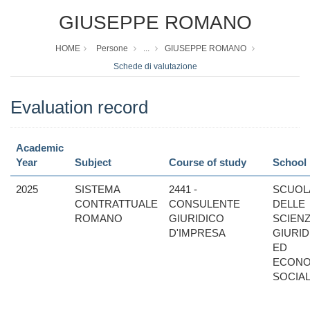
GIUSEPPE ROMANO
HOME
Persone
...
GIUSEPPE ROMANO
Schede di valutazione
Evaluation record
Academic
Year
Subject
Course of study
School
2025
SISTEMA
2441 -
SCUOL
CONTRATTUALE
CONSULENTE
DELLE
ROMANO
GIURIDICO
SCIEN
D'IMPRESA
GIURID
ED
ECONO
SOCIAL