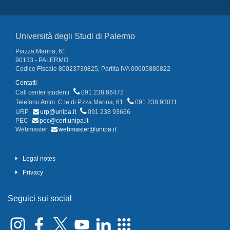
Università degli Studi di Palermo
Piazza Marina, 61
90133 - PALERMO
Codice Fiscale 80023730825, Partita IVA 00605880822
Contatti
Call center studenti
091 238 86472
Telefono Amm. C.le di P.zza Marina, 61
091 238 93011
URP
urp@unipa.it
091 238 93666
PEC
pec@cert.unipa.it
Webmaster
webmaster@unipa.it
Legal notes
Privacy
Seguici sui social