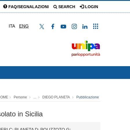
FAQ/SEGNALAZIONI
SEARCH
LOGIN
ITA
ENG
HOME
Persone
...
DIEGO PLANETA
Pubblicazione
lato in Sicilia
RI C; PLANETA D; POLIZZOTO G;