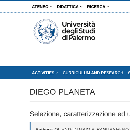
Skip
ATENEO
DIDATTICA
RICERCA
to
main
content
ACTIVITIES
CURRICULUM AND RESEARCH
DIEGO PLANETA
Selezione, caratterizzazione ed us
Authors:
OLIVA D; DI MAIO S; RAGUSA M; N