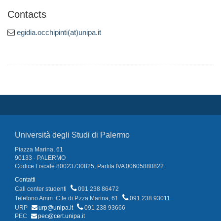
Contacts
egidia.occhipinti(at)unipa.it
Università degli Studi di Palermo
Piazza Marina, 61
90133 - PALERMO
Codice Fiscale 80023730825, Partita IVA 00605880822
Contatti
Call center studenti
091 238 86472
Telefono Amm. C.le di P.zza Marina, 61
091 238 93011
URP
urp@unipa.it
091 238 93666
PEC
pec@cert.unipa.it