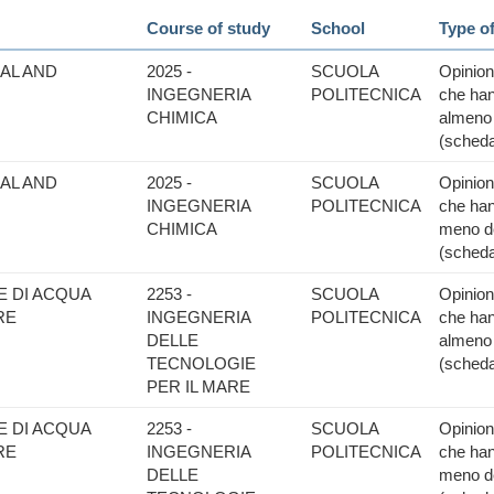
Course of study
School
Type o
AL AND
2025 -
SCUOLA
Opinione
INGEGNERIA
POLITECNICA
che han
CHIMICA
almeno 
(scheda
AL AND
2025 -
SCUOLA
Opinione
INGEGNERIA
POLITECNICA
che han
CHIMICA
meno de
(scheda
E DI ACQUA
2253 -
SCUOLA
Opinione
RE
INGEGNERIA
POLITECNICA
che han
DELLE
almeno 
TECNOLOGIE
(scheda
PER IL MARE
E DI ACQUA
2253 -
SCUOLA
Opinione
RE
INGEGNERIA
POLITECNICA
che han
DELLE
meno de