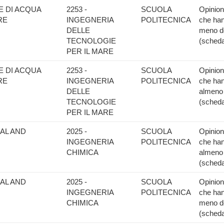
E DI ACQUA
2253 -
SCUOLA
Opinione
RE
INGEGNERIA
POLITECNICA
che han
DELLE
meno de
TECNOLOGIE
(scheda
PER IL MARE
E DI ACQUA
2253 -
SCUOLA
Opinione
RE
INGEGNERIA
POLITECNICA
che han
DELLE
almeno 
TECNOLOGIE
(scheda
PER IL MARE
AL AND
2025 -
SCUOLA
Opinione
INGEGNERIA
POLITECNICA
che han
CHIMICA
almeno 
(scheda
AL AND
2025 -
SCUOLA
Opinione
INGEGNERIA
POLITECNICA
che han
CHIMICA
meno de
(scheda