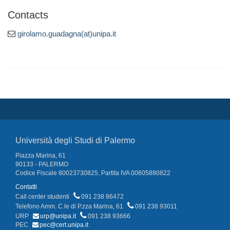
Contacts
girolamo.guadagna(at)unipa.it
Università degli Studi di Palermo
Piazza Marina, 61
90133 - PALERMO
Codice Fiscale 80023730825, Partita IVA 00605880822
Contatti
Call center studenti
091 238 86472
Telefono Amm. C.le di P.zza Marina, 61
091 238 93011
URP
urp@unipa.it
091 238 93666
PEC
pec@cert.unipa.it