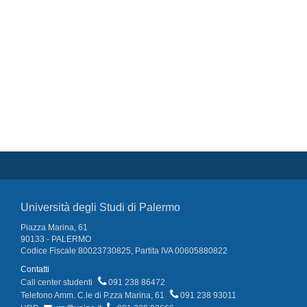
Università degli Studi di Palermo
Piazza Marina, 61
90133 - PALERMO
Codice Fiscale 80023730825, Partita IVA 00605880822
Contatti
Call center studenti
091 238 86472
Telefono Amm. C.le di P.zza Marina, 61
091 238 93011