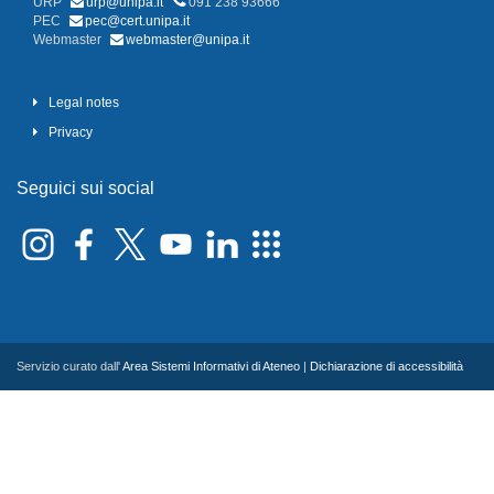
URP
urp@unipa.it
091 238 93666
PEC
pec@cert.unipa.it
Webmaster
webmaster@unipa.it
Legal notes
Privacy
Seguici sui social
Servizio curato dall'
Area Sistemi Informativi di Ateneo
|
Dichiarazione di accessibilità