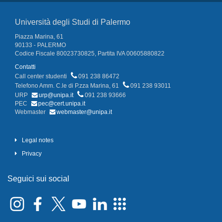
Università degli Studi di Palermo
Piazza Marina, 61
90133 - PALERMO
Codice Fiscale 80023730825, Partita IVA 00605880822
Contatti
Call center studenti
091 238 86472
Telefono Amm. C.le di P.zza Marina, 61
091 238 93011
URP
urp@unipa.it
091 238 93666
PEC
pec@cert.unipa.it
Webmaster
webmaster@unipa.it
Legal notes
Privacy
Seguici sui social