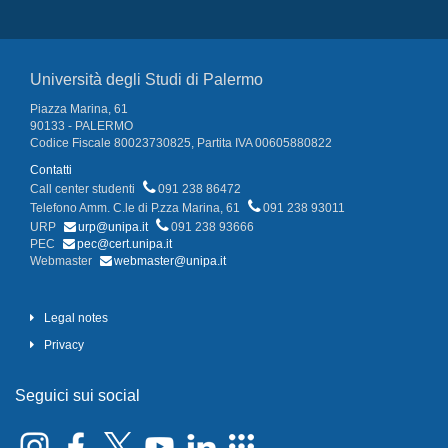
Università degli Studi di Palermo
Piazza Marina, 61
90133 - PALERMO
Codice Fiscale 80023730825, Partita IVA 00605880822
Contatti
Call center studenti
091 238 86472
Telefono Amm. C.le di P.zza Marina, 61
091 238 93011
URP
urp@unipa.it
091 238 93666
PEC
pec@cert.unipa.it
Webmaster
webmaster@unipa.it
Legal notes
Privacy
Seguici sui social