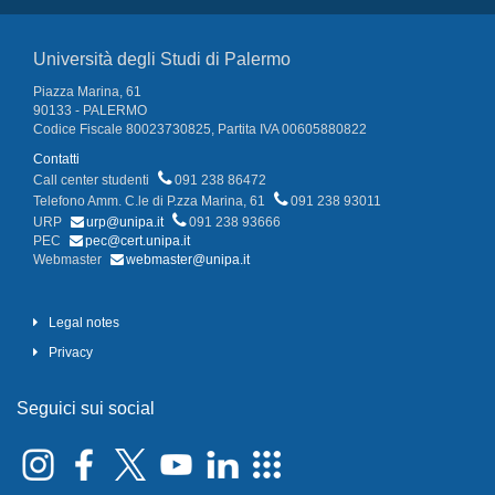
Università degli Studi di Palermo
Piazza Marina, 61
90133 - PALERMO
Codice Fiscale 80023730825, Partita IVA 00605880822
Contatti
Call center studenti
091 238 86472
Telefono Amm. C.le di P.zza Marina, 61
091 238 93011
URP
urp@unipa.it
091 238 93666
PEC
pec@cert.unipa.it
Webmaster
webmaster@unipa.it
Legal notes
Privacy
Seguici sui social