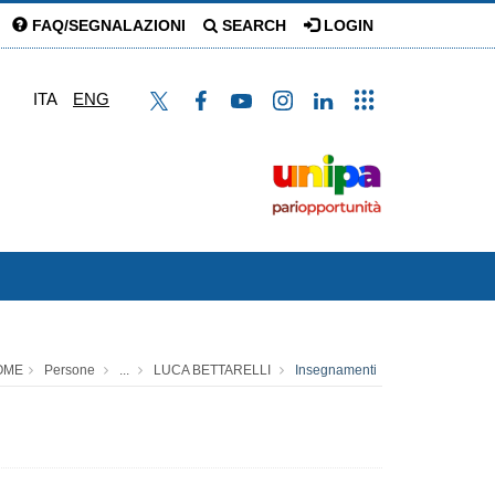
FAQ/SEGNALAZIONI
SEARCH
LOGIN
ITA
ENG
OME
Persone
...
LUCA BETTARELLI
Insegnamenti