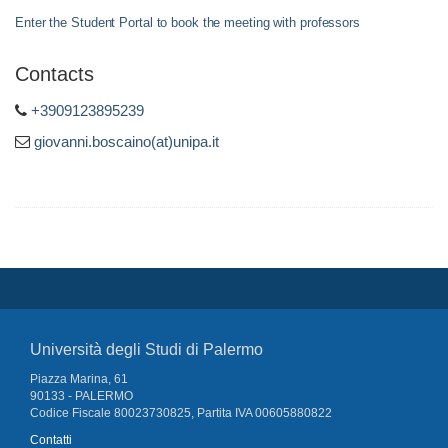
Enter the Student Portal to book the meeting with professors
Contacts
+3909123895239
giovanni.boscaino(at)unipa.it
Università degli Studi di Palermo
Piazza Marina, 61
90133 - PALERMO
Codice Fiscale 80023730825, Partita IVA 00605880822
Contatti