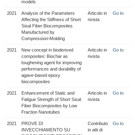
models
2021
Analysis of the Parameters
Articolo in
Go to
Affecting the Stiffness of Short
rivista
Sisal Fiber Biocomposites
Manufactured by
Compression-Molding
2021
New concept in bioderived
Articolo in
Go to
composites: Biochar as
rivista
toughening agent for improving
performances and durability of
agave-based epoxy
biocomposites
2021
Enhancement of Static and
Articolo in
Go to
Fatigue Strength of Short Sisal
rivista
Fiber Biocomposites by Low
Fraction Nanotubes
2021
PROVE DI
Contributo
Go to
INVECCHIAMENTO SU
in atti di