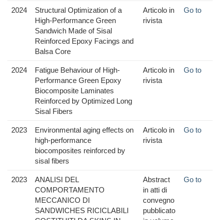
2024
Structural Optimization of a
Articolo in
Go to
High-Performance Green
rivista
Sandwich Made of Sisal
Reinforced Epoxy Facings and
Balsa Core
2024
Fatigue Behaviour of High-
Articolo in
Go to
Performance Green Epoxy
rivista
Biocomposite Laminates
Reinforced by Optimized Long
Sisal Fibers
2023
Environmental aging effects on
Articolo in
Go to
high-performance
rivista
biocomposites reinforced by
sisal fibers
2023
ANALISI DEL
Abstract
Go to
COMPORTAMENTO
in atti di
MECCANICO DI
convegno
SANDWICHES RICICLABILI
pubblicato