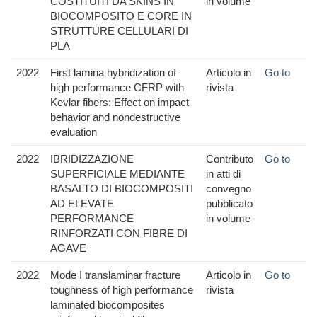
COSTITUITI DA SKINS IN
in volume
BIOCOMPOSITO E CORE IN
STRUTTURE CELLULARI DI
PLA
2022
First lamina hybridization of
Articolo in
Go to
high performance CFRP with
rivista
Kevlar fibers: Effect on impact
behavior and nondestructive
evaluation
2022
IBRIDIZZAZIONE
Contributo
Go to
SUPERFICIALE MEDIANTE
in atti di
BASALTO DI BIOCOMPOSITI
convegno
AD ELEVATE
pubblicato
PERFORMANCE
in volume
RINFORZATI CON FIBRE DI
AGAVE
2022
Mode I translaminar fracture
Articolo in
Go to
toughness of high performance
rivista
laminated biocomposites