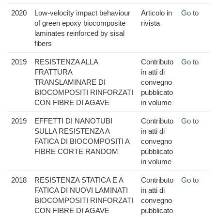
2020
Low-velocity impact behaviour
Articolo in
Go to
of green epoxy biocomposite
rivista
laminates reinforced by sisal
fibers
2019
RESISTENZA ALLA
Contributo
Go to
FRATTURA
in atti di
TRANSLAMINARE DI
convegno
BIOCOMPOSITI RINFORZATI
pubblicato
CON FIBRE DI AGAVE
in volume
2019
EFFETTI DI NANOTUBI
Contributo
Go to
SULLA RESISTENZA A
in atti di
FATICA DI BIOCOMPOSITI A
convegno
FIBRE CORTE RANDOM
pubblicato
in volume
2018
RESISTENZA STATICA E A
Contributo
Go to
FATICA DI NUOVI LAMINATI
in atti di
BIOCOMPOSITI RINFORZATI
convegno
CON FIBRE DI AGAVE
pubblicato