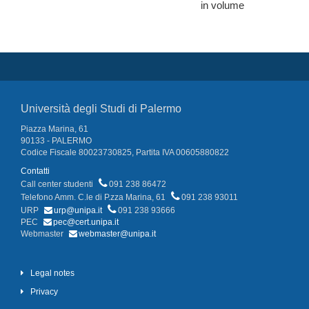
in volume
Università degli Studi di Palermo
Piazza Marina, 61
90133 - PALERMO
Codice Fiscale 80023730825, Partita IVA 00605880822
Contatti
Call center studenti
091 238 86472
Telefono Amm. C.le di P.zza Marina, 61
091 238 93011
URP
urp@unipa.it
091 238 93666
PEC
pec@cert.unipa.it
Webmaster
webmaster@unipa.it
Legal notes
Privacy