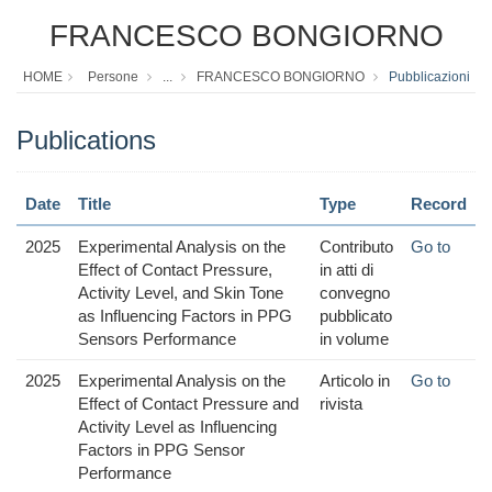
FRANCESCO BONGIORNO
HOME
Persone
...
FRANCESCO BONGIORNO
Pubblicazioni
Publications
Date
Title
Type
Record
2025
Experimental Analysis on the
Contributo
Go to
Effect of Contact Pressure,
in atti di
Activity Level, and Skin Tone
convegno
as Influencing Factors in PPG
pubblicato
Sensors Performance
in volume
2025
Experimental Analysis on the
Articolo in
Go to
Effect of Contact Pressure and
rivista
Activity Level as Influencing
Factors in PPG Sensor
Performance