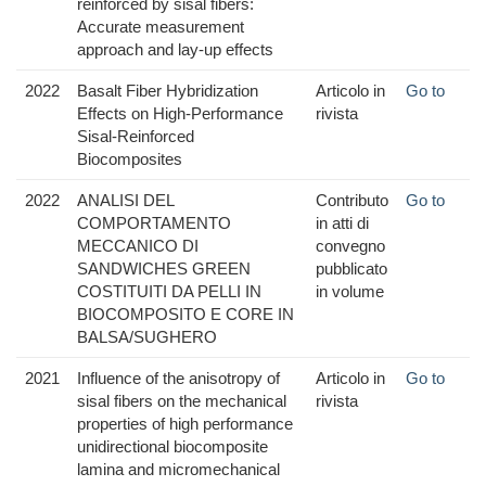
reinforced by sisal fibers:
Accurate measurement
approach and lay-up effects
2022
Basalt Fiber Hybridization
Articolo in
Go to
Effects on High-Performance
rivista
Sisal-Reinforced
Biocomposites
2022
ANALISI DEL
Contributo
Go to
COMPORTAMENTO
in atti di
MECCANICO DI
convegno
SANDWICHES GREEN
pubblicato
COSTITUITI DA PELLI IN
in volume
BIOCOMPOSITO E CORE IN
BALSA/SUGHERO
2021
Influence of the anisotropy of
Articolo in
Go to
sisal fibers on the mechanical
rivista
properties of high performance
unidirectional biocomposite
lamina and micromechanical