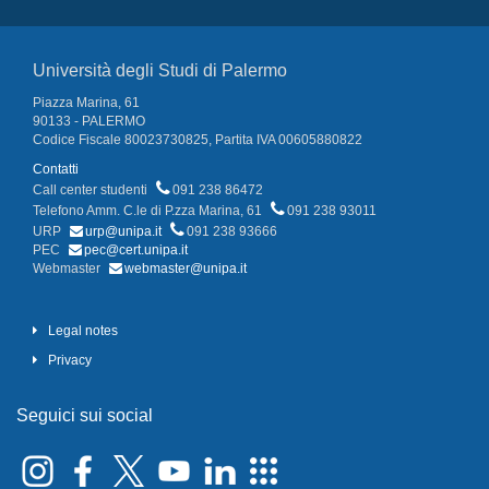
Università degli Studi di Palermo
Piazza Marina, 61
90133 - PALERMO
Codice Fiscale 80023730825, Partita IVA 00605880822
Contatti
Call center studenti
091 238 86472
Telefono Amm. C.le di P.zza Marina, 61
091 238 93011
URP
urp@unipa.it
091 238 93666
PEC
pec@cert.unipa.it
Webmaster
webmaster@unipa.it
Legal notes
Privacy
Seguici sui social