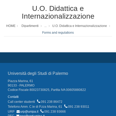
U.O. Didattica e
Internazionalizzazione
HOME
Dipartimenti
...
U.O. Didattica e Internazionalizzazione
Forms and regulations
Università degli Studi di Palermo
Piazza Marina, 61
90133 - PALERMO
Codice Fiscale 80023730825, Partita IVA 00605880822
Contatti
Call center studenti
091 238 86472
Telefono Amm. C.le di P.zza Marina, 61
091 238 93011
URP
urp@unipa.it
091 238 93666