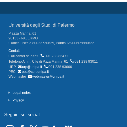
Università degli Studi di Palermo
Piazza Marina, 61
90133 - PALERMO
Codice Fiscale 80023730825, Partita IVA 00605880822
Contatti
Call center studenti
091 238 86472
Telefono Amm. C.le di P.zza Marina, 61
091 238 93011
URP
urp@unipa.it
091 238 93666
PEC
pec@cert.unipa.it
Webmaster
webmaster@unipa.it
Legal notes
Privacy
Seguici sui social