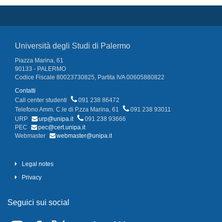
Università degli Studi di Palermo
Piazza Marina, 61
90133 - PALERMO
Codice Fiscale 80023730825, Partita IVA 00605880822
Contatti
Call center studenti
091 238 86472
Telefono Amm. C.le di P.zza Marina, 61
091 238 93011
URP
urp@unipa.it
091 238 93666
PEC
pec@cert.unipa.it
Webmaster
webmaster@unipa.it
Legal notes
Privacy
Seguici sui social