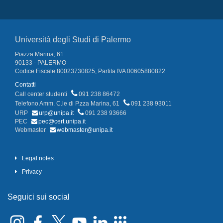
Università degli Studi di Palermo
Piazza Marina, 61
90133 - PALERMO
Codice Fiscale 80023730825, Partita IVA 00605880822
Contatti
Call center studenti
091 238 86472
Telefono Amm. C.le di P.zza Marina, 61
091 238 93011
URP
urp@unipa.it
091 238 93666
PEC
pec@cert.unipa.it
Webmaster
webmaster@unipa.it
Legal notes
Privacy
Seguici sui social