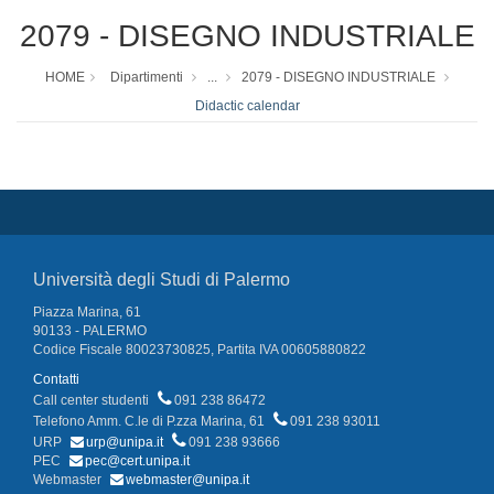
2079 - DISEGNO INDUSTRIALE
HOME
Dipartimenti
...
2079 - DISEGNO INDUSTRIALE
Didactic calendar
Università degli Studi di Palermo
Piazza Marina, 61
90133 - PALERMO
Codice Fiscale 80023730825, Partita IVA 00605880822
Contatti
Call center studenti
091 238 86472
Telefono Amm. C.le di P.zza Marina, 61
091 238 93011
URP
urp@unipa.it
091 238 93666
PEC
pec@cert.unipa.it
Webmaster
webmaster@unipa.it