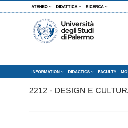
Skip
ATENEO
DIDATTICA
RICERCA
to
main
content
INFORMATION
DIDACTICS
FACULTY
MO
2212 - DESIGN E CULTU