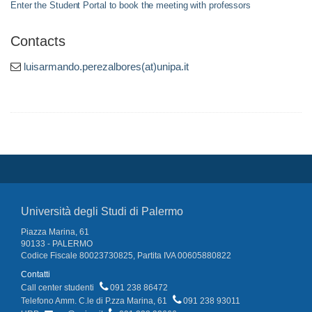
Enter the Student Portal to book the meeting with professors
Contacts
luisarmando.perezalbores(at)unipa.it
Università degli Studi di Palermo
Piazza Marina, 61
90133 - PALERMO
Codice Fiscale 80023730825, Partita IVA 00605880822
Contatti
Call center studenti
091 238 86472
Telefono Amm. C.le di P.zza Marina, 61
091 238 93011